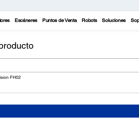
tores
Escáneres
Puntos de Venta
Robots
Soluciones
Sop
producto
ision FH02