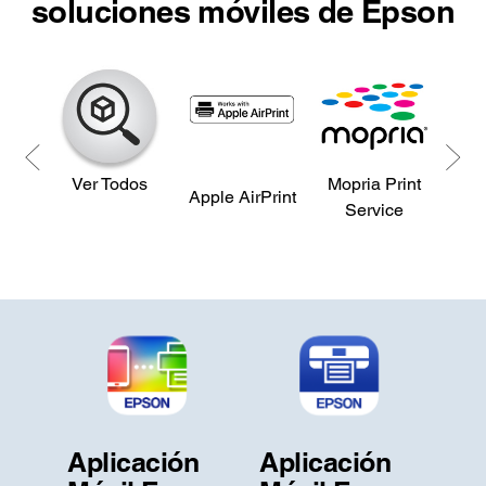
soluciones móviles de Epson
Ver Todos
Mopria Print
Ama
Apple AirPrint
Service
P
Aplicación
Aplicación