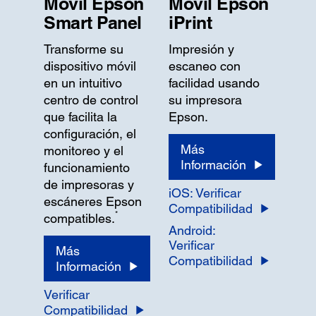
Móvil Epson
Móvil Epson
Smart Panel
iPrint
Transforme su
Impresión y
dispositivo móvil
escaneo con
en un intuitivo
facilidad usando
centro de control
su impresora
que facilita la
Epson.
configuración, el
Más
monitoreo y el
Información
funcionamiento
de impresoras y
iOS: Verificar
escáneres Epson
Compatibilidad
*
compatibles.
Android:
Verificar
Más
Compatibilidad
Información
Verificar
Compatibilidad