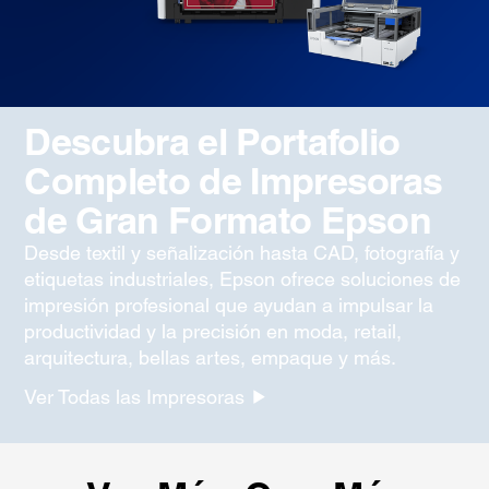
Descubra el Portafolio
Completo de Impresoras
de Gran Formato Epson
Desde textil y señalización hasta CAD, fotografía y
etiquetas industriales, Epson ofrece soluciones de
impresión profesional que ayudan a impulsar la
productividad y la precisión en moda, retail,
arquitectura, bellas artes, empaque y más.
Ver Todas las Impresoras