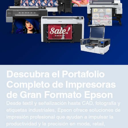
Descubra el Portafolio
Completo de Impresoras
de Gran Formato Epson
Desde textil y señalización hasta CAD, fotografía y
etiquetas industriales, Epson ofrece soluciones de
impresión profesional que ayudan a impulsar la
productividad y la precisión en moda, retail,