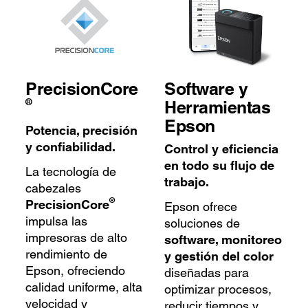
PrecisionCore
Software y
®
Herramientas
Epson
Potencia, precisión
y confiabilidad.
Control y eficiencia
en todo su flujo de
La tecnología de
trabajo.
cabezales
®
PrecisionCore
Epson ofrece
impulsa las
soluciones de
impresoras de alto
software, monitoreo
rendimiento de
y gestión del color
Epson, ofreciendo
diseñadas para
calidad uniforme, alta
optimizar procesos,
velocidad y
reducir tiempos y