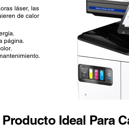
ras láser, las
ieren de calor
ergía.
a página.
olor.
mantenimiento.
Producto Ideal Para 