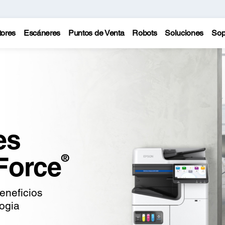
tores
Escáneres
Puntos de Venta
Robots
Soluciones
Sop
es
Force
®
beneficios
logia