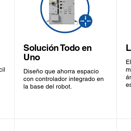
Solución Todo en
L
Uno
E
il
m
Diseño que ahorra espacio
á
con controlador integrado en
e
la base del robot.