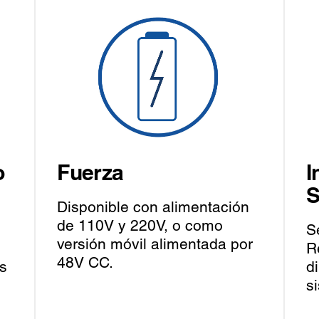
o
Fuerza
I
S
Disponible con alimentación
de 110V y 220V, o como
S
versión móvil alimentada por
R
48V CC.
s
d
s