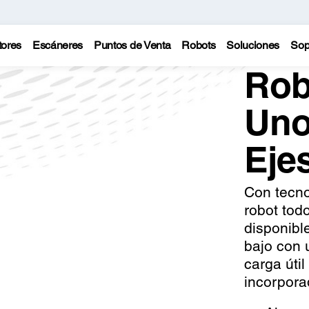
tores
Escáneres
Puntos de Venta
Robots
Soluciones
Sop
Rob
Uno
Eje
Con tecnol
robot tod
disponibl
bajo con
carga útil
incorpora