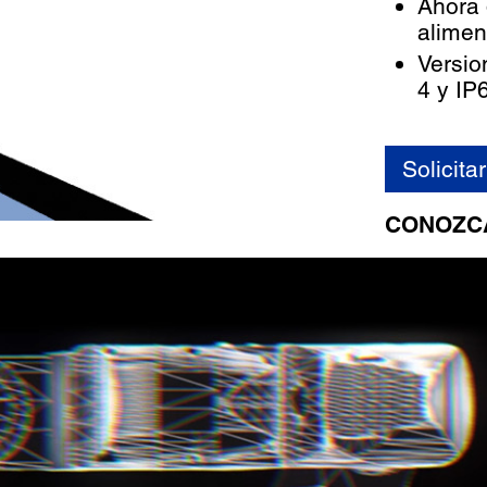
Ahora 
alimen
Versio
4 y IP
Solicita
CONOZC