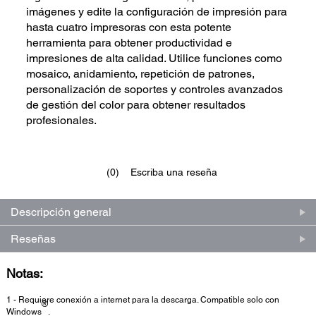
imágenes y edite la configuración de impresión para
hasta cuatro impresoras con esta potente
herramienta para obtener productividad e
impresiones de alta calidad. Utilice funciones como
mosaico, anidamiento, repetición de patrones,
personalización de soportes y controles avanzados
de gestión del color para obtener resultados
profesionales.
(0)
Escriba una reseña
Sin
puntuación.
Enlace
en
Descripción general
la
misma
Reseñas
página.
Notas:
1 - Requiere conexión a internet para la descarga. Compatible solo con
®
Windows
.