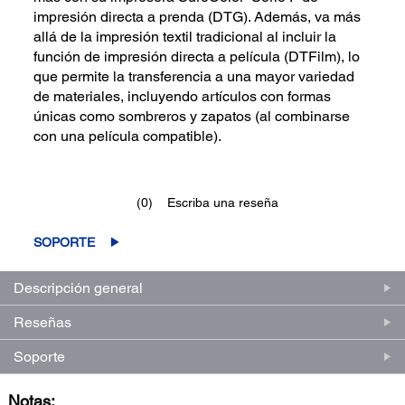
impresión directa a prenda (DTG). Además, va más
allá de la impresión textil tradicional al incluir la
función de impresión directa a película (DTFilm), lo
que permite la transferencia a una mayor variedad
de materiales, incluyendo artículos con formas
únicas como sombreros y zapatos (al combinarse
con una película compatible).
(0)
Escriba una reseña
Sin
puntuación.
Enlace
SOPORTE
en
la
misma
Descripción general
página.
Reseñas
Soporte
Notas: