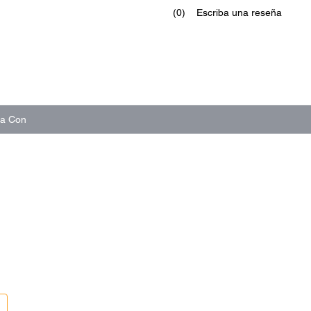
(0)
Escriba una reseña
Sin
puntuación.
Enlace
en
la
misma
página.
na Con