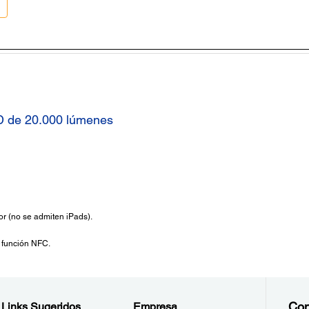
D de 20.000 lúmenes
or (no se admiten iPads).
 función NFC.
Con
Links Sugeridos
Empresa