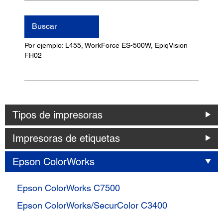
nombre
del
Buscar
producto
Por ejemplo: L455, WorkForce ES-500W, EpiqVision
FH02
Tipos de impresoras
Impresoras de etiquetas
Epson ColorWorks
Epson ColorWorks C7500
Epson ColorWorks/SecurColor C3400