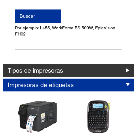
nombre
del
Buscar
producto
Por ejemplo: L455, WorkForce ES-500W, EpiqVision
FH02
Tipos de impresoras
Impresoras de etiquetas