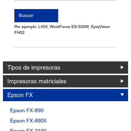
nombre
del
Buscar
producto
Por ejemplo: L455, WorkForce ES-500W, EpiqVision
FH02
Tipos de impresoras
Impresoras matriciales
Epson FX
Epson FX-890
Epson FX-890II
Epson FX-2190