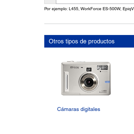
nombre
Por ejemplo: L455, WorkForce ES-500W, EpiqV
del
producto
Otros tipos de productos
Cámaras digitales