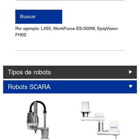
nombre
del
Buscar
producto
Por ejemplo: L455, WorkForce ES-500W, EpiqVision
FH02
Tipos de robots
Robots SCARA