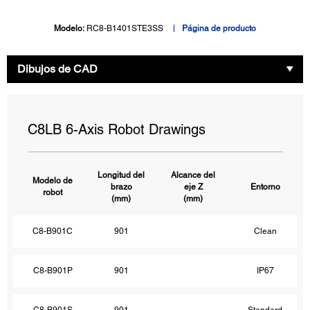
Modelo:
RC8-B1401STE3SS
Página de producto
Dibujos de CAD
C8LB 6-Axis Robot Drawings
Longitud del
Alcance del
Modelo de
brazo
eje Z
Entorno
robot
(mm)
(mm)
C8-B901C
901
Clean
C8-B901P
901
IP67
C8-B901S
901
Standard