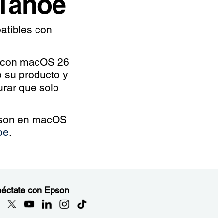
 Tahoe
atibles con
le con macOS 26
e su producto y
urar que solo
Epson en macOS
oe
.
éctate con Epson