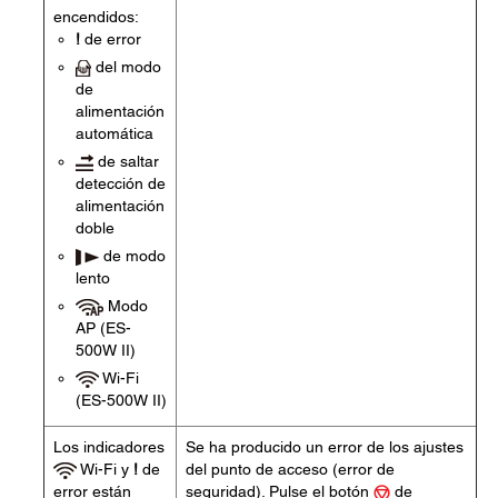
encendidos:
!
de error
del modo
de
alimentación
automática
de saltar
detección de
alimentación
doble
de modo
lento
Modo
AP (ES-
500W II)
Wi-Fi
(ES-500W II)
Los indicadores
Se ha producido un error de los ajustes
Wi-Fi y
!
de
del punto de acceso (error de
error están
seguridad). Pulse el botón
de