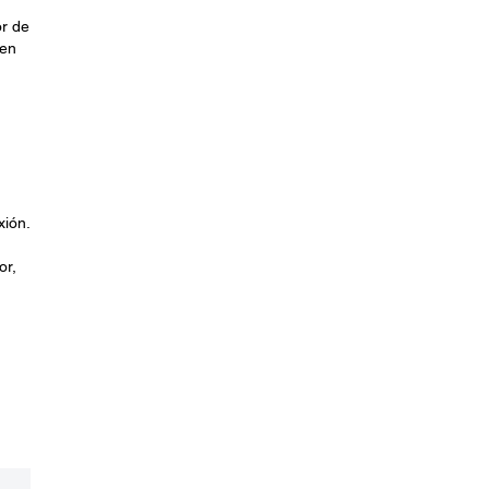
or de
 en
ión.
or,