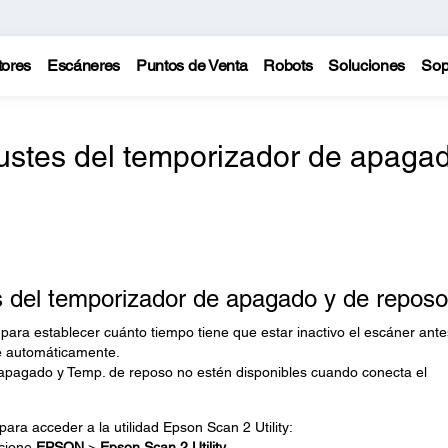
tores
Escáneres
Puntos de Venta
Robots
Soluciones
Sop
ustes del temporizador de apaga
 del temporizador de apagado y de reposo
y para establecer cuánto tiempo tiene que estar inactivo el escáner ant
e automáticamente.
 apagado y Temp. de reposo no estén disponibles cuando conecta el
ara acceder a la utilidad Epson Scan 2 Utility:
cione
EPSON
>
Epson Scan 2 Utility
.