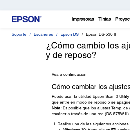
Impresoras
Tintas
Proyec
Soporte
Escáneres
Epson DS
Epson DS-530 II
¿Cómo cambio los aj
y de reposo?
Vea a continuación.
Cómo cambiar los ajustes
Puede usar la utilidad Epson Scan 2 Utilit
que entre en modo de reposo o se apagu
Nota:
Es posible que los ajustes Temp. de
escáner a través de una red (DS-575W II).
Realice una de las siguientes acciones p
Windows 10
: Haga clic en
y selec