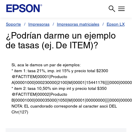
Soporte
Impresoras
Impresoras matriciales
Epson LX
¿Podrían darme un ejemplo
de tasas (ej. De ITEM)?
Si, aca le damos un par de ejemplos:
* item 1: tasa 21%, imp. int 15% y precio total $2300
@FACTITEM|00001|Producto
A|00001000|000230000|2100|M|00001|15441176||||0000|0000
* item 2: tasa 10,50% sin imp int y precio total $350
@FACTITEM|00002|Producto
B|00001000|000035000|1050|M|00001|00000000||||0000|0000
NOTA: EL cuandorado corresponde al caracter ascii DEL
Chr(127)