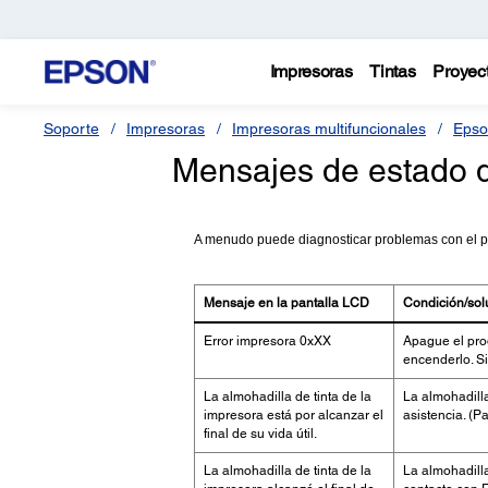
Impresoras
Tintas
Proyec
Soporte
Impresoras
Impresoras multifuncionales
Epso
Mensajes de estado d
A menudo puede diagnosticar problemas con el pr
Mensaje en la pantalla LCD
Condición/sol
Error impresora 0xXX
Apague el pro
encenderlo. Si
La almohadilla de tinta de la
La almohadilla
impresora está por alcanzar el
asistencia. (P
final de su vida útil.
La almohadilla de tinta de la
La almohadilla