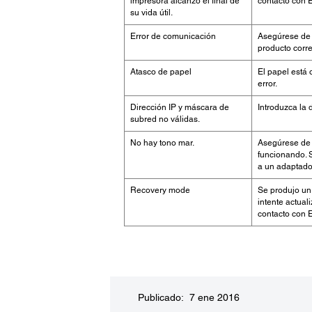
impresora alcanzó el final de
contacto con 
su vida útil.
Error de comunicación
Asegúrese de 
producto corr
Atasco de papel
El papel está 
error.
Dirección IP y máscara de
Introduzca la 
subred no válidas.
No hay tono mar.
Asegúrese de q
funcionando. S
a un adaptador
Recovery mode
Se produjo un 
intente actual
contacto con 
Publicado: 7 ene 2016