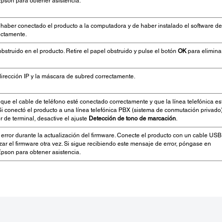
Epson para obtener asistencia.
haber conectado el producto a la computadora y de haber instalado el software de
ectamente.
obstruido en el producto. Retire el papel obstruido y pulse el botón
OK
para eliminar
dirección IP y la máscara de subred correctamente.
ue el cable de teléfono esté conectado correctamente y que la línea telefónica es
i conectó el producto a una línea telefónica PBX (sistema de conmutación privado
 de terminal, desactive el ajuste
Detección de tono de marcación
.
error durante la actualización del firmware. Conecte el producto con un cable USB
izar el firmware otra vez. Si sigue recibiendo este mensaje de error, póngase en
Epson para obtener asistencia.