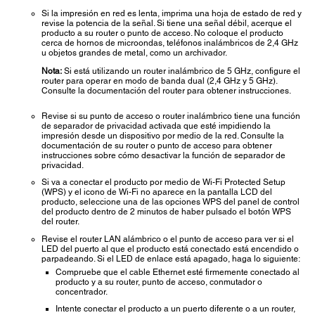
Si la impresión en red es lenta, imprima una hoja de estado de red y
revise la potencia de la señal. Si tiene una señal débil, acerque el
producto a su router o punto de acceso. No coloque el producto
cerca de hornos de microondas, teléfonos inalámbricos de 2,4 GHz
u objetos grandes de metal, como un archivador.
Nota:
Si está utilizando un router inalámbrico de 5 GHz, configure el
router para operar en modo de banda dual (2,4 GHz y 5 GHz).
Consulte la documentación del router para obtener instrucciones.
Revise si su punto de acceso o router inalámbrico tiene una función
de separador de privacidad activada que esté impidiendo la
impresión desde un dispositivo por medio de la red. Consulte la
documentación de su router o punto de acceso para obtener
instrucciones sobre cómo desactivar la función de separador de
privacidad.
Si va a conectar el producto por medio de Wi-Fi Protected Setup
(WPS) y el icono de Wi-Fi no aparece en la pantalla LCD del
producto, seleccione una de las opciones WPS del panel de control
del producto dentro de 2 minutos de haber pulsado el botón WPS
del router.
Revise el router LAN alámbrico o el punto de acceso para ver si el
LED del puerto al que el producto está conectado está encendido o
parpadeando. Si el LED de enlace está apagado, haga lo siguiente:
Compruebe que el cable Ethernet esté firmemente conectado al
producto y a su router, punto de acceso, conmutador o
concentrador.
Intente conectar el producto a un puerto diferente o a un router,