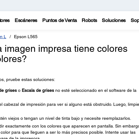
tores
Escáneres
Puntos de Venta
Robots
Soluciones
Sop
n L
Epson L565
a imagen impresa tiene colores
olores?
tos, pruebe estas soluciones:
de grises
o
Escala de grises
no esté seleccionado en el software de la
l cabezal de impresión para ver si alguno está obstruido. Luego, limpie
tén viejos o tengan un nivel de tinta bajo y necesite reemplazarlos.
dir exactamente con los colores que aparecen en pantalla. Sin embarg
color para que lleguen a ser lo más precisos posible. Intente usar las
ware de la impresora.