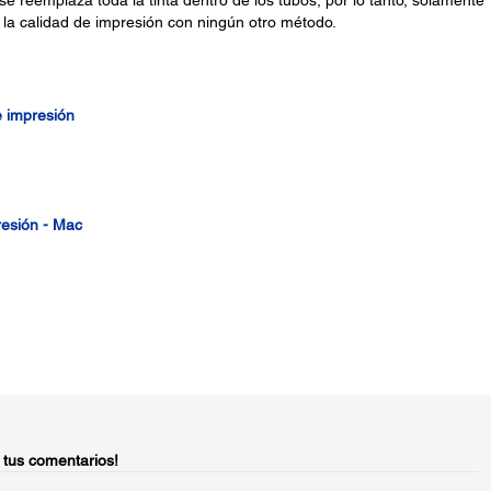
e reemplaza toda la tinta dentro de los tubos, por lo tanto, solamente
 la calidad de impresión con ningún otro método.
e impresión
resión - Mac
 tus comentarios!