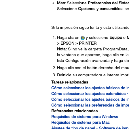
Mac
: Seleccione
Preferencias del Sist
Seleccione
Opciones y consumibles
, s
Si la impresión sigue lenta y está utilizan
Haga clic en
y seleccione
Equipo
o
M
> EPSON > PRINTER
.
Nota:
Si no ve la carpeta ProgramData
la ventana que aparece, haga clic en la
lista Configuración avanzada y haga cl
Haga clic con el botón derecho del mou
Reinicie su computadora e intente impri
Tareas relacionadas
Cómo seleccionar los ajustes básicos de 
Cómo seleccionar los ajustes extendidos 
Cómo seleccionar los ajustes básicos de 
Cómo seleccionar las preferencias de imp
Referencias relacionadas
Requisitos de sistema para Windows
Requisitos de sistema para Mac
Ajustes de tipo de papel - Software de imp