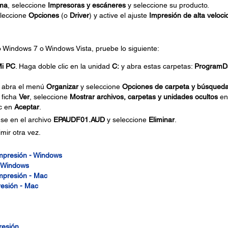
ema
, seleccione
Impresoras y escáneres
y seleccione su producto.
eleccione
Opciones
(o
Driver
) y active el ajuste
Impresión de alta veloci
do Windows 7 o Windows Vista, pruebe lo siguiente:
i PC
. Haga doble clic en la unidad
C:
y abra estas carpetas:
ProgramD
, abra el menú
Organizar
y seleccione
Opciones de carpeta y búsqued
 ficha
Ver
, seleccione
Mostrar archivos, carpetas y unidades ocultos
en
ic en
Aceptar
.
se en el archivo
EPAUDF01.AUD
y seleccione
Eliminar
.
mir otra vez.
impresión - Windows
- Windows
impresión - Mac
resión - Mac
resión