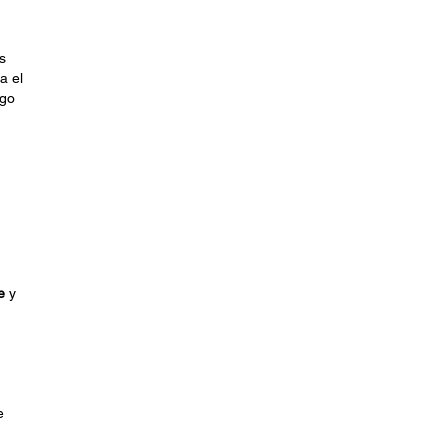
s
a el
ego
e
y
e