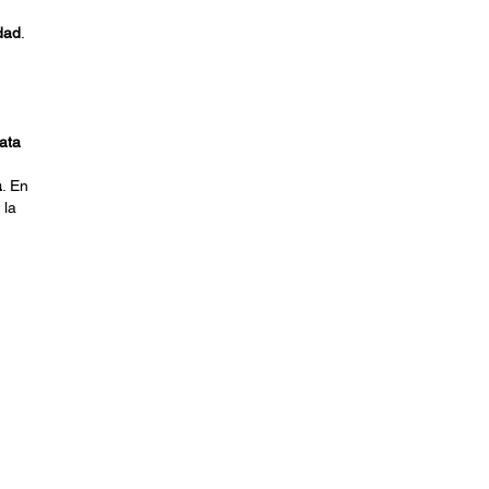
dad
.
ata
a
. En
 la