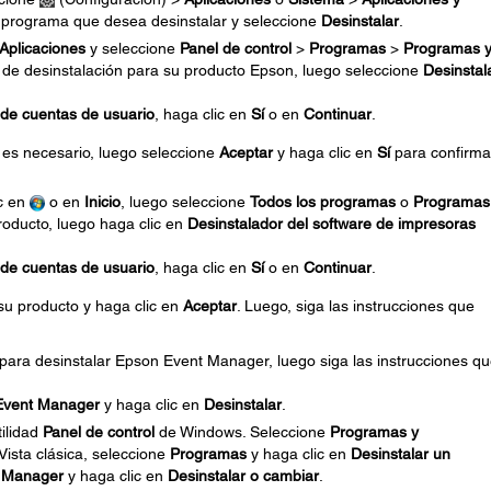
l programa que desea desinstalar y seleccione
Desinstalar
.
Aplicaciones
y seleccione
Panel de control
>
Programas
>
Programas 
n de desinstalación para su producto Epson, luego seleccione
Desinstal
 de cuentas de usuario
, haga clic en
Sí
o en
Continuar
.
 es necesario, luego seleccione
Aceptar
y haga clic en
Sí
para confirma
ic en
o en
Inicio
, luego seleccione
Todos los programas
o
Programas
roducto, luego haga clic en
Desinstalador del software de impresoras
 de cuentas de usuario
, haga clic en
Sí
o en
Continuar
.
 su producto y haga clic en
Aceptar
. Luego, siga las instrucciones que
 para desinstalar Epson Event Manager, luego siga las instrucciones q
Event Manager
y haga clic en
Desinstalar
.
tilidad
Panel de control
de Windows. Seleccione
Programas y
a Vista clásica, seleccione
Programas
y haga clic en
Desinstalar un
 Manager
y haga clic en
Desinstalar o cambiar
.