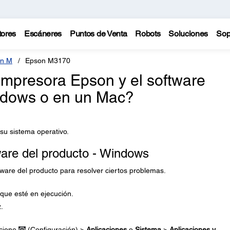
tores
Escáneres
Puntos de Venta
Robots
Soluciones
Sop
n M
Epson M3170
impresora Epson y el software
ndows o en un Mac?
 su sistema operativo.
ware del producto - Windows
ftware del producto para resolver ciertos problemas.
 que esté en ejecución.
.
cione
(Configuración) >
Aplicaciones
o
Sistema
>
Aplicaciones y