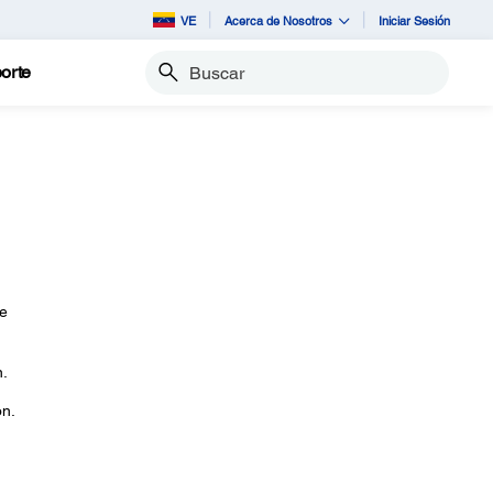
VE
Acerca de Nosotros
Iniciar Sesión
orte
Buscar
de
n.
on.