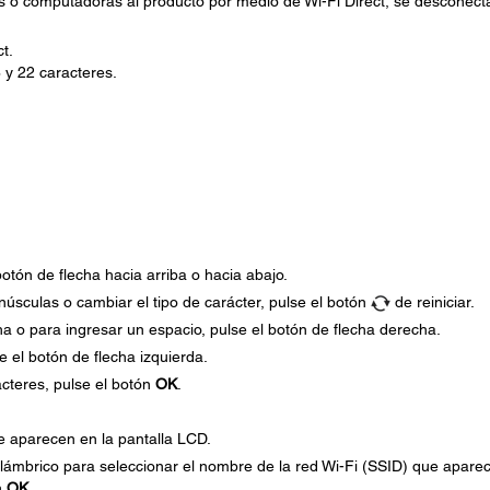
os o computadoras al producto por medio de Wi-Fi Direct, se desconect
t.
 y 22 caracteres.
botón de flecha hacia arriba o hacia abajo.
úsculas o cambiar el tipo de carácter, pulse el botón
de reiniciar.
ha o para ingresar un espacio, pulse el botón de flecha derecha.
se el botón de flecha izquierda.
cteres, pulse el botón
OK
.
e aparecen en la pantalla LCD.
nalámbrico para seleccionar el nombre de la red Wi-Fi (SSID) que apare
n
OK
.