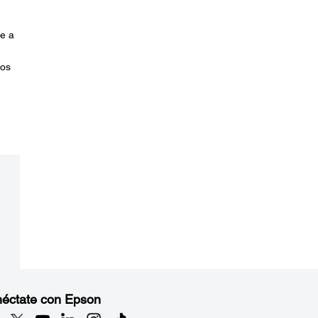
e a
sos
éctate con Epson