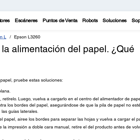
tores
Escáneres
Puntos de Venta
Robots
Soluciones
Sop
n L
Epson L3260
la alimentación del papel. ¿Qué
 papel, pruebe estas soluciones:
plana.
 retírelo. Luego, vuelva a cargarlo en el centro del alimentador de pape
ontra los bordes del papel, asegurándose de que la pila de papel no est
las guías laterales.
 el papel, airee los bordes para separar las hojas y vuelva a cargar el p
e la impresión a doble cara manual, retire el del producto antes de volv