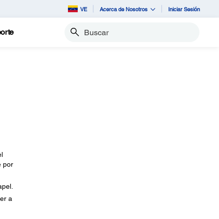
VE
Acerca de Nosotros
Iniciar Sesión
orte
Buscar
l
é por
apel.
er a