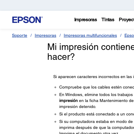
Impresoras
Tintas
Proyec
Soporte
Impresoras
Impresoras multifuncionales
Epso
Mi impresión contien
hacer?
Si aparecen caracteres incorrectos en las
Compruebe que los cables estén cone
En Windows, elimine todos los trabajos
impresión
en la ficha Mantenimiento de 
impresión detenido.
Si el producto está conectado a un co
Si su computadora estaba en modo de e
imprima después de que la computador
Imprima el documento otra vez.