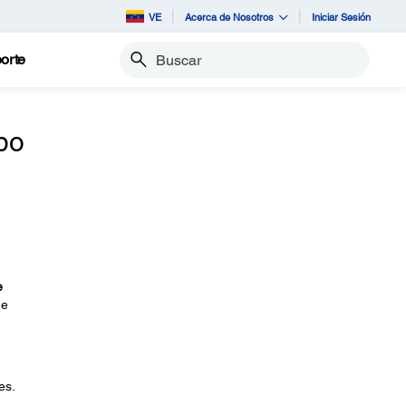
VE
Acerca de Nosotros
Iniciar Sesión
orte
Buscar
bo
e
de
es.