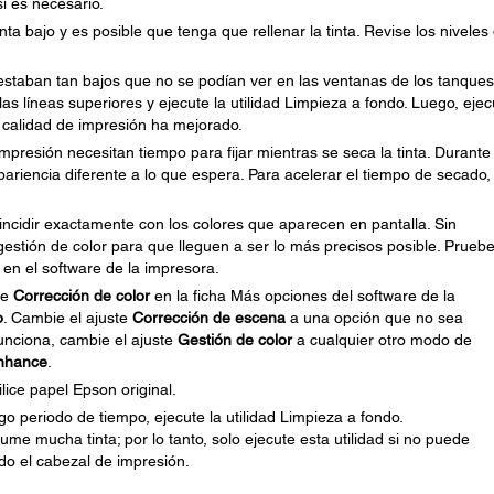
si es necesario.
ta bajo y es posible que tenga que rellenar la tinta. Revise los niveles
 estaban tan bajos que no se podían ver en las ventanas de los tanque
 las líneas superiores y ejecute la utilidad Limpieza a fondo. Luego, ejec
a calidad de impresión ha mejorado.
impresión necesitan tiempo para fijar mientras se seca la tinta. Durante
ariencia diferente a lo que espera. Para acelerar el tiempo de secado,
cidir exactamente con los colores que aparecen en pantalla. Sin
estión de color para que lleguen a ser lo más precisos posible. Prueb
r en el software de la impresora.
te
Corrección de color
en la ficha Más opciones del software de la
o
. Cambie el ajuste
Corrección de escena
a una opción que no sea
funciona, cambie el ajuste
Gestión de color
a cualquier otro modo de
nhance
.
lice papel Epson original.
rgo periodo de tiempo, ejecute la utilidad Limpieza a fondo.
me mucha tinta; por lo tanto, solo ejecute esta utilidad si no puede
do el cabezal de impresión.