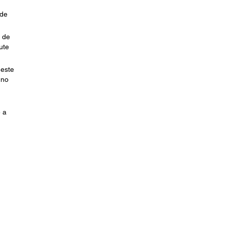
 de
s de
ute
 este
 no
e a