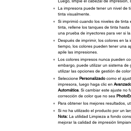
Luego, limpie el cabezal de impresión, 
La impresora puede tener un nivel de tin
tinta visualmente.
Si imprimió cuando los niveles de tinta
tinta, rellene los tanques de tinta hasta
una prueba de inyectores para ver si l
Después de imprimir, los colores en la 
tiempo, los colores pueden tener una ap
apile las impresiones.
Los colores impresos nunca pueden coin
embargo, puede utilizar un sistema de g
utilizar las opciones de gestión de colo
Seleccione
Personalizado
como el ajus
impresora, luego haga clic en
Avanzad
Automática
. Si cambiar este ajuste no 
corrección de color que no sea
PhotoE
Para obtener los mejores resultados, uti
Si no ha utilizado el producto por un la
Nota:
La utilidad Limpieza a fondo consu
mejorar la calidad de impresión limpian