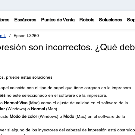
tores
Escáneres
Puntos de Venta
Robots
Soluciones
Sop
n L
Epson L3260
presión son incorrectos. ¿Qué de
tos, pruebe estas soluciones:
apel coincida con el tipo de papel que tiene cargado en la impresora.
ses
no esté seleccionado en el software de la impresora.
 o
Normal-Vivo
(Mac) como el ajuste de calidad en el software de la
dar
(Windows) o
Normal
(Mac).
juste
Modo de color
(Windows) o
Modo
(Mac) en el software de la
er si alguno de los inyectores del cabezal de impresión está obstruido