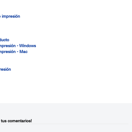
e impresión
ducto
impresión - Windows
impresión - Mac
resión
 tus comentarios!