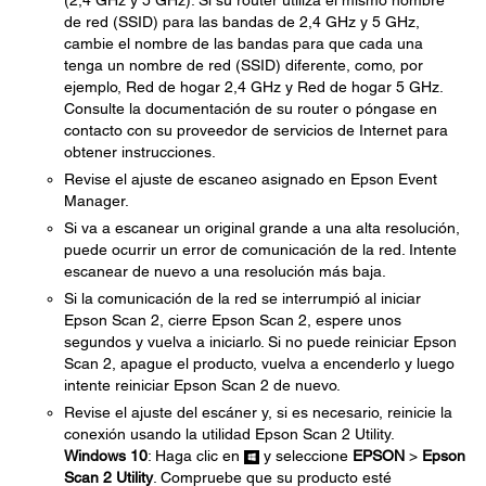
(2,4 GHz y 5 GHz). Si su router utiliza el mismo nombre
de red (SSID) para las bandas de 2,4 GHz y 5 GHz,
cambie el nombre de las bandas para que cada una
tenga un nombre de red (SSID) diferente, como, por
ejemplo, Red de hogar 2,4 GHz y Red de hogar 5 GHz.
Consulte la documentación de su router o póngase en
contacto con su proveedor de servicios de Internet para
obtener instrucciones.
Revise el ajuste de escaneo asignado en Epson Event
Manager.
Si va a escanear un original grande a una alta resolución,
puede ocurrir un error de comunicación de la red. Intente
escanear de nuevo a una resolución más baja.
Si la comunicación de la red se interrumpió al iniciar
Epson Scan 2, cierre Epson Scan 2, espere unos
segundos y vuelva a iniciarlo. Si no puede reiniciar Epson
Scan 2, apague el producto, vuelva a encenderlo y luego
intente reiniciar Epson Scan 2 de nuevo.
Revise el ajuste del escáner y, si es necesario, reinicie la
conexión usando la utilidad Epson Scan 2 Utility.
Windows 10
: Haga clic en
y seleccione
EPSON
>
Epson
Scan 2 Utility
. Compruebe que su producto esté