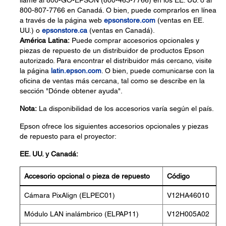
llame al 800-GO-EPSON (800-463-7766) en los EE. UU. o al
800-807-7766 en Canadá. O bien, puede comprarlos en línea
a través de la página web
epsonstore.com
(ventas en EE.
UU.) o
epsonstore.ca
(ventas en Canadá).
América Latina:
Puede comprar accesorios opcionales y
piezas de repuesto de un distribuidor de productos Epson
autorizado. Para encontrar el distribuidor más cercano, visite
la página
latin.epson.com
. O bien, puede comunicarse con la
oficina de ventas más cercana, tal como se describe en la
sección "Dónde obtener ayuda".
Nota:
La disponibilidad de los accesorios varía según el país.
Epson ofrece los siguientes accesorios opcionales y piezas
de repuesto para el proyector:
EE. UU. y Canadá:
Accesorio opcional o pieza de repuesto
Código
Cámara PixAlign (ELPEC01)
V12HA46010
Módulo LAN inalámbrico (ELPAP11)
V12H005A02