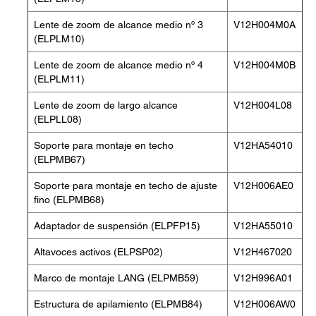
Lente de zoom de alcance medio nº 3
V12H004M0A
(ELPLM10)
Lente de zoom de alcance medio nº 4
V12H004M0B
(ELPLM11)
Lente de zoom de largo alcance
V12H004L08
(ELPLL08)
Soporte para montaje en techo
V12HA54010
(ELPMB67)
Soporte para montaje en techo de ajuste
V12H006AE0
fino (ELPMB68)
Adaptador de suspensión (ELPFP15)
V12HA55010
Altavoces activos (ELPSP02)
V12H467020
Marco de montaje LANG (ELPMB59)
V12H996A01
Estructura de apilamiento (ELPMB84)
V12H006AW0