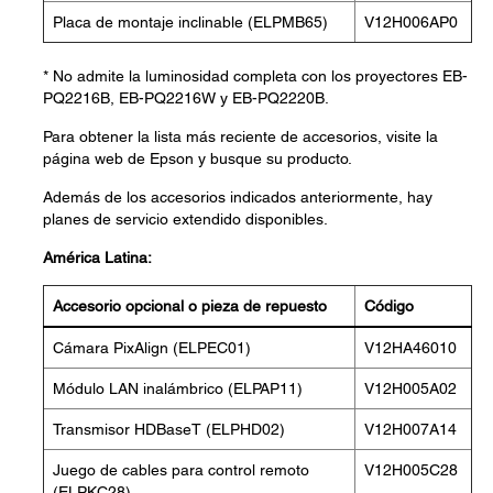
Placa de montaje inclinable (ELPMB65)
V12H006AP0
* No admite la luminosidad completa con los proyectores EB-
PQ2216B, EB-PQ2216W y EB-PQ2220B.
Para obtener la lista más reciente de accesorios, visite la
página web de Epson y busque su producto.
Además de los accesorios indicados anteriormente, hay
planes de servicio extendido disponibles.
América Latina:
Accesorio opcional o pieza de repuesto
Código
Cámara PixAlign (ELPEC01)
V12HA46010
Módulo LAN inalámbrico (ELPAP11)
V12H005A02
Transmisor HDBaseT (ELPHD02)
V12H007A14
Juego de cables para control remoto
V12H005C28
(ELPKC28)