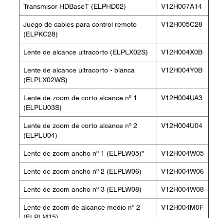
Transmisor HDBaseT (ELPHD02)
V12H007A14
Juego de cables para control remoto
V12H005C28
(ELPKC28)
Lente de alcance ultracorto (ELPLX02S)
V12H004X0B
Lente de alcance ultracorto - blanca
V12H004Y0B
(ELPLX02WS)
Lente de zoom de corto alcance nº 1
V12H004UA3
(ELPLU03S)
Lente de zoom de corto alcance nº 2
V12H004U04
(ELPLU04)
Lente de zoom ancho nº 1 (ELPLW05)*
V12H004W05
Lente de zoom ancho nº 2 (ELPLW06)
V12H004W06
Lente de zoom ancho nº 3 (ELPLW08)
V12H004W08
Lente de zoom de alcance medio nº 2
V12H004M0F
(ELPLM15)