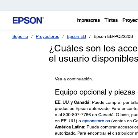
Impresoras
Tintas
Proyec
Soporte
Proyectores
Epson EB
Epson EB-PQ2220B
¿Cuáles son los acce
el usuario disponible
Vea a continuación.
Equipo opcional y piezas
EE. UU. y Canadá:
Puede comprar pantallas
productos Epson autorizado. Para encontr
o al 800-807-7766 en Canadá. O bien, pue
en EE. UU.) o
epsonstore.ca
(ventas en C
América Latina:
Puede comprar accesorios 
autorizado. Para encontrar el distribuidor 