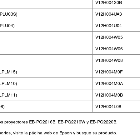
V12H004X0B
ELPLU03S)
V12H004UA3
LPLU04)
V12H004U04
V12H004W05
V12H004W06
V12H004W08
ELPLM15)
V12H004M0F
ELPLM10)
V12H004M0A
ELPLM11)
V12H004M0B
08)
V12H004L08
n los proyectores EB-PQ2216B, EB-PQ2216W y EB-PQ2220B.
sorios, visite la página web de Epson y busque su producto.