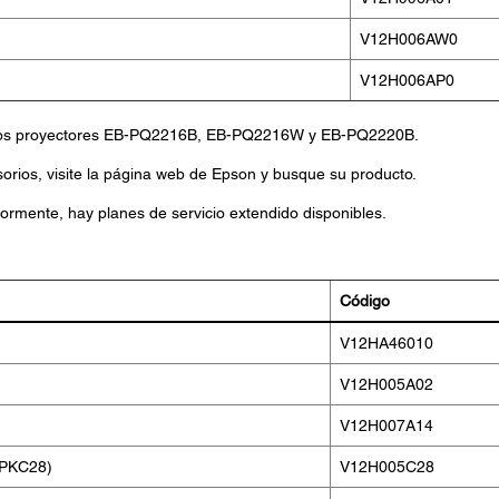
V12H006AW0
V12H006AP0
n los proyectores EB-PQ2216B, EB-PQ2216W y EB-PQ2220B.
sorios, visite la página web de Epson y busque su producto.
ormente, hay planes de servicio extendido disponibles.
Código
V12HA46010
V12H005A02
V12H007A14
LPKC28)
V12H005C28