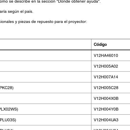
 como se describe en la sección "Dónde obtener ayuda".
aría según el país.
ionales y piezas de repuesto para el proyector:
Código
V12HA46010
V12H005A02
V12H007A14
LPKC28)
V12H005C28
V12H004X0B
ELPLX02WS)
V12H004Y0B
ELPLU03S)
V12H004UA3