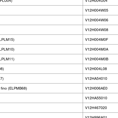
LPLU04)
V12H004U04
V12H004W05
V12H004W06
V12H004W08
ELPLM15)
V12H004M0F
ELPLM10)
V12H004M0A
ELPLM11)
V12H004M0B
08)
V12H004L08
7)
V12HA54010
e fino (ELPMB68)
V12H006AE0
V12HA55010
V12H467020
V12H996A01