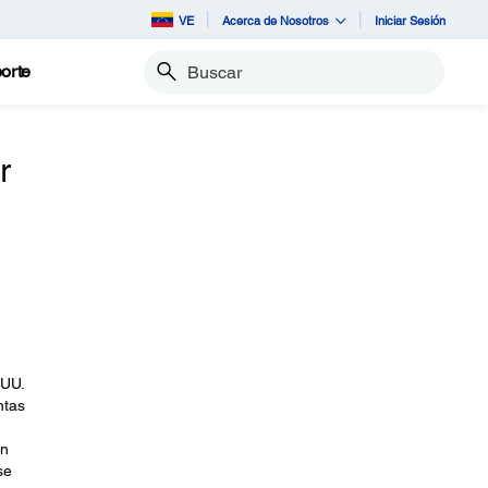
VE
Acerca de Nosotros
Iniciar Sesión
orte
Buscar
r
 UU.
ntas
on
se