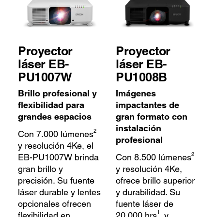
Proyector
Proyector
láser EB-
láser EB-
PU1007W
PU1008B
Brillo profesional y
Imágenes
flexibilidad para
impactantes de
grandes espacios
gran formato con
instalación
2
Con 7.000 lúmenes
profesional
y resolución 4Ke, el
2
EB-PU1007W brinda
Con 8.500 lúmenes
gran brillo y
y resolución 4Ke,
precisión. Su fuente
ofrece brillo superior
láser durable y lentes
y durabilidad. Su
opcionales ofrecen
fuente láser de
1
flexibilidad en
20.000 hrs
. y