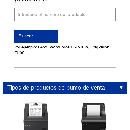
Introduce
el
nombre
del
Buscar
producto
Por ejemplo: L455, WorkForce ES-500W, EpiqVision
FH02
Tipos de productos de punto de venta