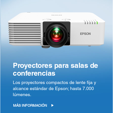
Proyectores para salas de
conferencias
Los proyectores compactos de lente fija y
alcance estándar de Epson; hasta 7.000
lúmenes.
MÁS INFORMACIÓN