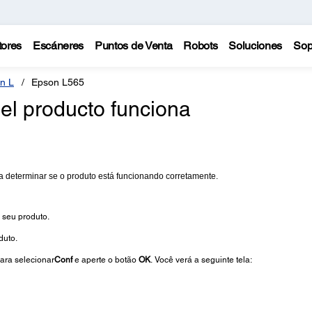
tores
Escáneres
Puntos de Venta
Robots
Soluciones
Sop
n L
Epson L565
l producto funciona
a determinar se o produto está funcionando corretamente.
 seu produto.
duto.
ara selecionar
Conf
e aperte o botão
OK
.
Você verá a seguinte tela: