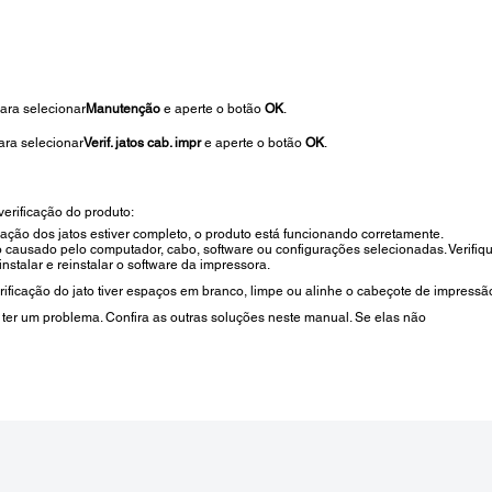
ara selecionar
Manutenção
e aperte o botão
OK
.
ara selecionar
Verif. jatos cab. impr
e aperte o botão
OK
.
erificação do produto:
cação dos jatos estiver completo, o produto está funcionando corretamente.
 causado pelo computador, cabo, software ou configurações selecionadas. Verifiq
nstalar e reinstalar o software da impressora.
ificação do jato tiver espaços em branco, limpe ou alinhe o cabeçote de impressã
 ter um problema. Confira as outras soluções neste manual. Se elas não