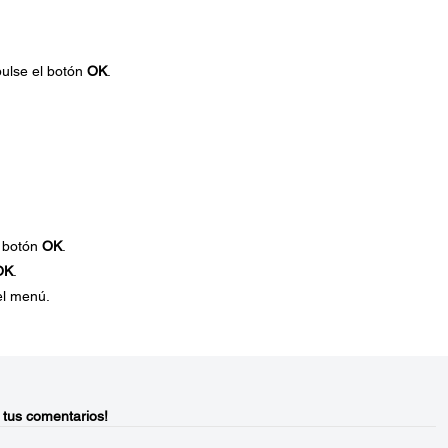
ulse el botón
OK
.
l botón
OK
.
OK
.
del menú.
 tus comentarios!