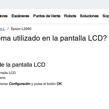
tores
Escáneres
Puntos de Venta
Robots
Soluciones
Sop
n L
Epson L3260
ma utilizado en la pantalla LCD?
e la pantalla LCD
ntalla LCD.
ario.
cionar
Configuración
y pulse el botón
OK
.