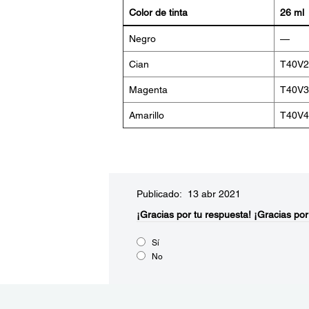
Color de tinta
26 ml
Negro
—
Cian
T40V2
Magenta
T40V3
Amarillo
T40V4
Publicado: 13 abr 2021
¡Gracias por tu respuesta!
¡Gracias por
Sí
No