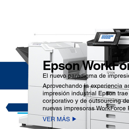
Epson WorkFor
El nuevo paradigma de impresi
Aprovechando la experiencia ad
impresión industrial Epson tra
corporativo y de outsourcing d
nuevas impresoras WorkForce 
VER MÁS