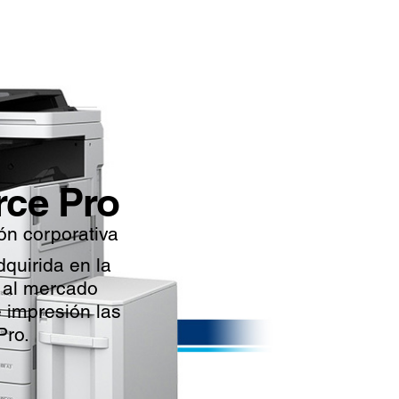
ce Pro
ón corporativa
quirida en la
e al mercado
e impresión las
Pro.