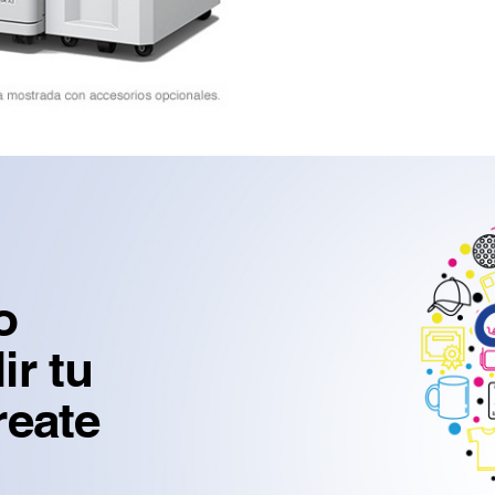
o
r tu
reate