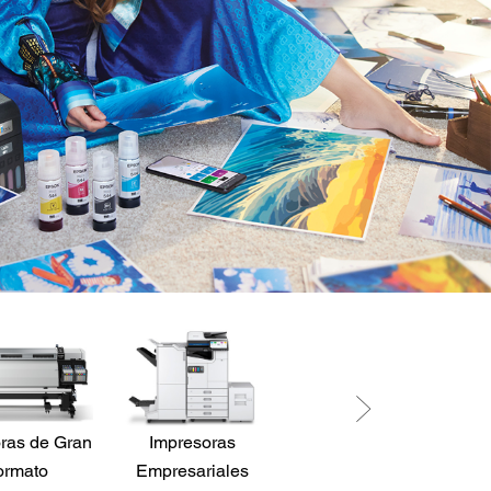
ras de Gran
Impresoras
Robots
P
ormato
Empresariales