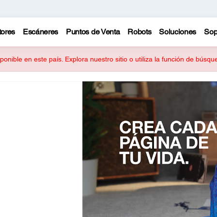
tores
Escáneres
Puntos de Venta
Robots
Soluciones
Sop
onible en este país. Explora nuestro sitio o utiliza la función de búsq