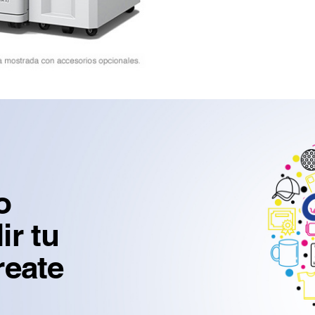
o
r tu
reate