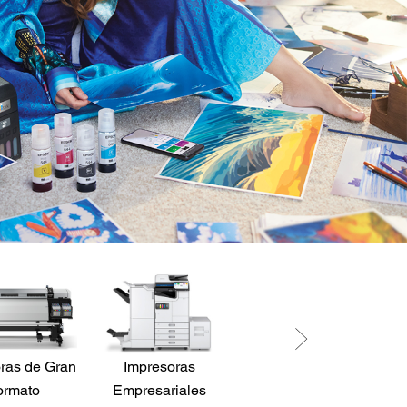
ras de Gran
Impresoras
Robots
P
ormato
Empresariales