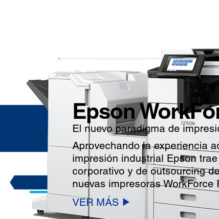
Epson WorkFor
El nuevo paradigma de impresi
Aprovechando la experiencia ad
impresión industrial Epson tra
corporativo y de outsourcing d
nuevas impresoras WorkForce 
VER MÁS