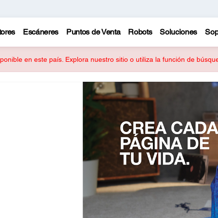
tores
Escáneres
Puntos de Venta
Robots
Soluciones
Sop
onible en este país. Explora nuestro sitio o utiliza la función de búsq