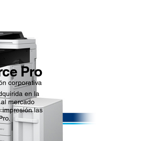
ce Pro
ón corporativa
quirida en la
e al mercado
e impresión las
Pro.