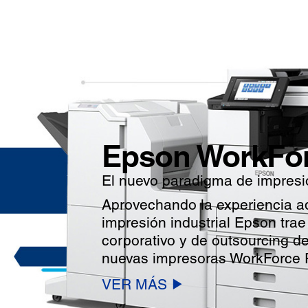
Epson WorkFor
El nuevo paradigma de impresi
Aprovechando la experiencia ad
impresión industrial Epson tra
corporativo y de outsourcing d
nuevas impresoras WorkForce 
VER MÁS