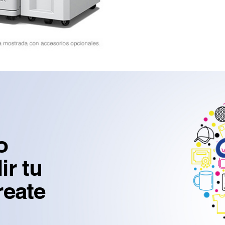
o
r tu
reate