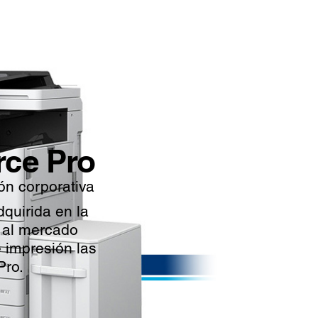
ce Pro
ón corporativa
quirida en la
e al mercado
e impresión las
Pro.