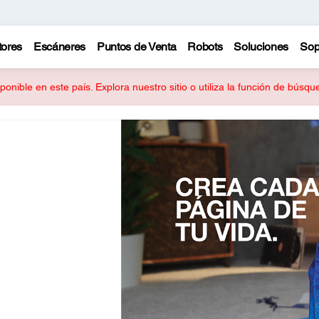
tores
Escáneres
Puntos de Venta
Robots
Soluciones
Sop
onible en este país. Explora nuestro sitio o utiliza la función de búsq