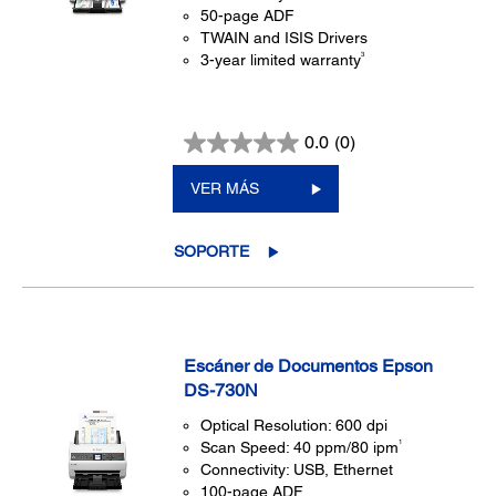
50-page ADF
TWAIN and ISIS Drivers
3
3-year limited warranty
0.0
(0)
VER MÁS
SOPORTE
Escáner de Documentos Epson
DS-730N
Optical Resolution: 600 dpi
1
Scan Speed: 40 ppm/80 ipm
Connectivity: USB, Ethernet
100-page ADF