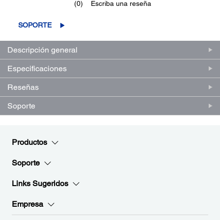
(0)
Escriba una reseña
Sin
puntuación.
Enlace
SOPORTE
en
la
misma
Descripción general
página.
Especificaciones
Reseñas
Soporte
Productos
Soporte
Links Sugeridos
Empresa