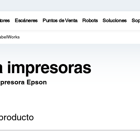
tores
Escáneres
Puntos de Venta
Robots
Soluciones
Sop
abelWorks
a impresoras
mpresora Epson
producto