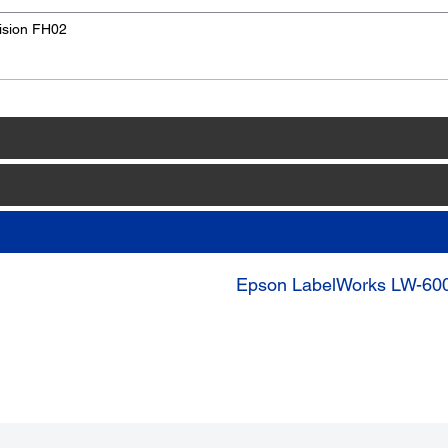
ision FH02
Epson LabelWorks LW-60