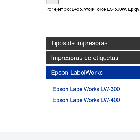
nombre
Por ejemplo: L455, WorkForce ES-500W, EpiqV
del
producto
Tipos de impresoras
Impresoras de etiquetas
Epson LabelWorks
Epson LabelWorks LW-300
Epson LabelWorks LW-400