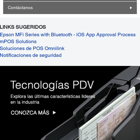
Contáctanos
LINKS SUGERIDOS
Epson MFi Series with Bluetooth - iOS App Approval Process
mPOS Solutions
Soluciones de POS Omnilink
Notificaciones de seguridad