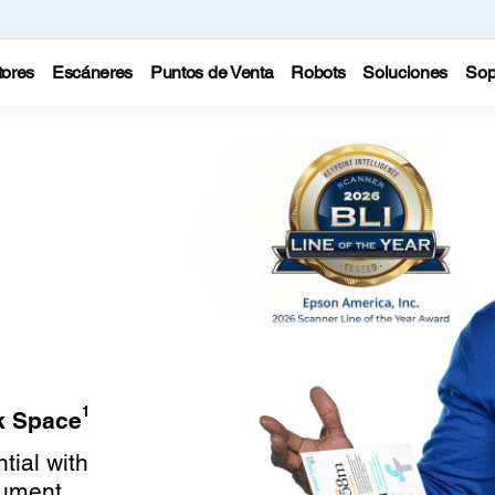
tores
Escáneres
Puntos de Venta
Robots
Soluciones
Sop
1
k Space
tial with
cument