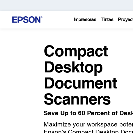
Impresoras
Tintas
Proyec
Compact
Desktop
Document
Scanners
Save Up to 60 Percent of Des
Maximize your workspace poten
Epson's Compact Desktop Do