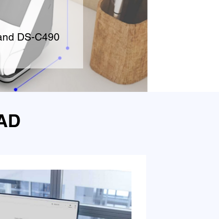
W and DS-C490
AD