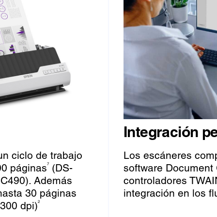
Integración pe
n ciclo de trabajo
Los escáneres comp
00 páginas
(DS-
software Document 
7
C490). Además
controladores TWAIN
hasta 30 páginas
integración en los fl
300 dpi)
2