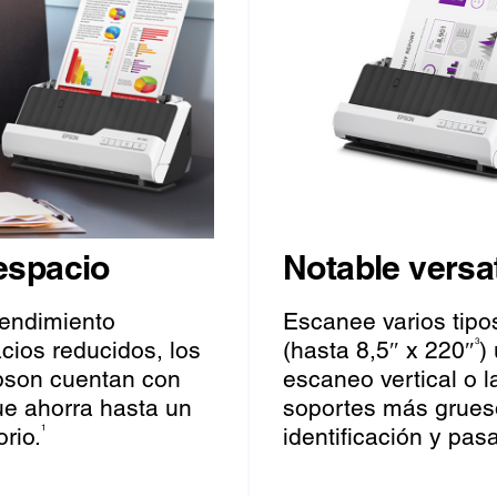
espacio
Notable versat
rendimiento
Escanee varios tip
cios reducidos, los
(hasta 8,5″ x 220″
)
3
pson cuentan con
escaneo vertical o l
ue ahorra hasta un
soportes más grueso
rio.
identificación y pas
1