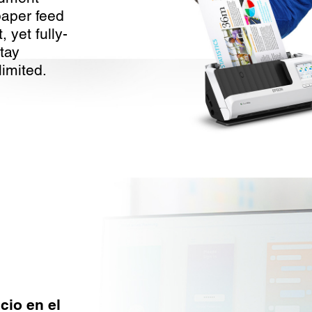
paper feed
 yet fully-
tay
imited.
cio en el