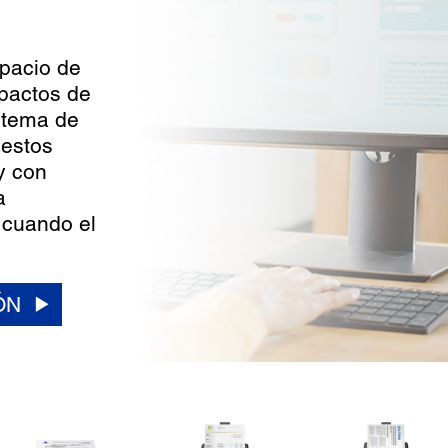
spacio de
pactos de
stema de
 estos
y con
a
 cuando el
ÓN