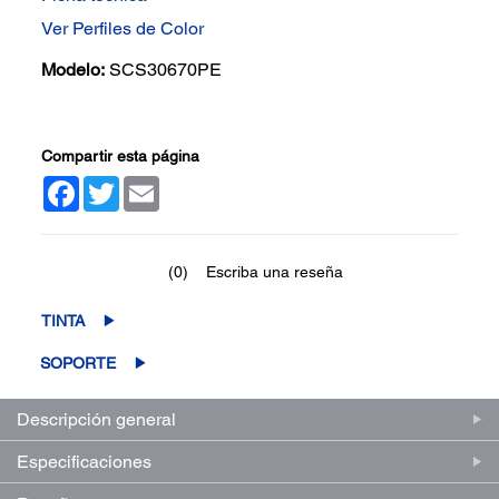
Ver Perfiles de Color
Modelo:
SCS30670PE
Compartir esta página
Facebook
Twitter
Email
(0)
Escriba una reseña
Sin
puntuación.
Enlace
TINTA
en
la
SOPORTE
misma
página.
Descripción general
Especificaciones