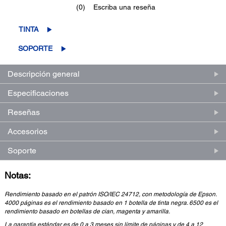
(0)
Escriba una reseña
Sin
puntuación.
Enlace
TINTA
en
la
SOPORTE
misma
página.
Descripción general
Especificaciones
Reseñas
Accesorios
Soporte
Notas:
Rendimiento basado en el patrón ISO/IEC 24712, con metodología de Epson.
4000 páginas es el rendimiento basado en 1 botella de tinta negra. 6500 es el
rendimiento basado en botellas de cian, magenta y amarilla.
La garantía estándar es de 0 a 3 meses sin límite de páginas y de 4 a 12